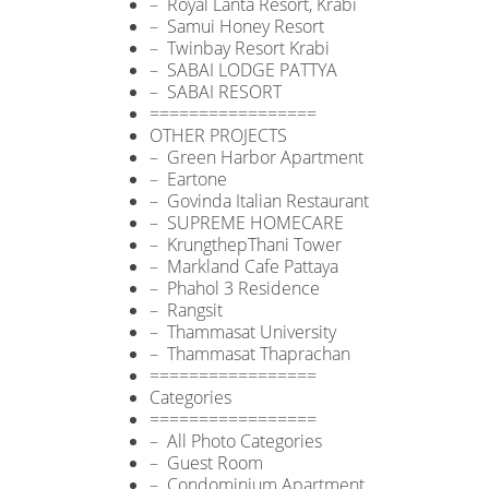
– Royal Lanta Resort, Krabi
– Samui Honey Resort
– Twinbay Resort Krabi
– SABAI LODGE PATTYA
– SABAI RESORT
=================
OTHER PROJECTS
– Green Harbor Apartment
– Eartone
– Govinda Italian Restaurant
– SUPREME HOMECARE
– KrungthepThani Tower
– Markland Cafe Pattaya
– Phahol 3 Residence
– Rangsit
– Thammasat University
– Thammasat Thaprachan
=================
Categories
=================
– All Photo Categories
– Guest Room
– Condominium Apartment