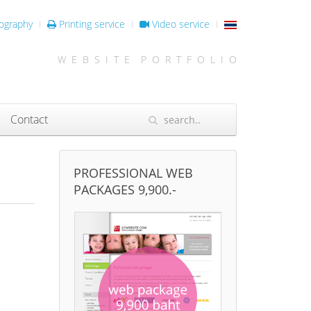
ography
Printing service
Video service
W E B S I T E P O R T F O L I O
Contact
PROFESSIONAL WEB
PACKAGES 9,900.-