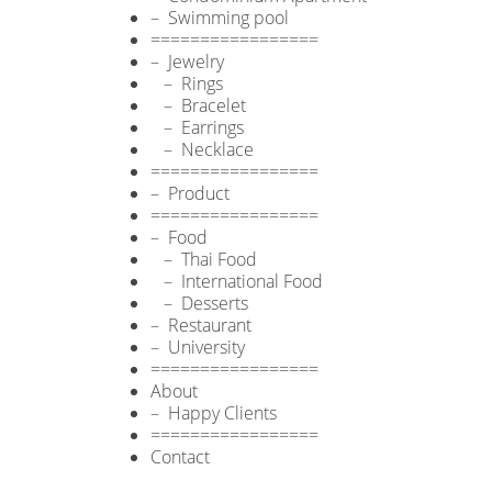
– Swimming pool
=================
– Jewelry
– Rings
– Bracelet
– Earrings
– Necklace
=================
– Product
=================
– Food
– Thai Food
– International Food
– Desserts
– Restaurant
– University
=================
About
– Happy Clients
=================
Contact